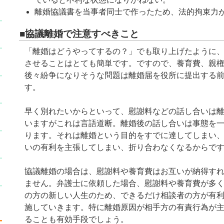
離婚協議書を当事者同士で作ったため、法的拘束力
■協議離婚で注意すべきこと
「離婚はどうやってするの？」でも取り上げたように
させることはとても簡単です。ですので、養育費、親
後々紛争になりそうな問題は離婚届を役所に提出する
す。
早く別れたいからといって、慰謝料などの話し合いは
いますがこれは言語道断。離婚後の話し合いは事態を
ります。それは離婚という目的をすでに達してしまい
いの有利を主張してしまい、折り合わなくなるからで
協議離婚の場合は、慰謝料や養育費はお互いが納得す
ません。弁護士に依頼した場合、慰謝料や養育費が多
の方の新しい人生のため、できるだけ相談者の方が有
施していきます。特に離婚原因が相手方の有責行為が
ることも有効手段でしょう。