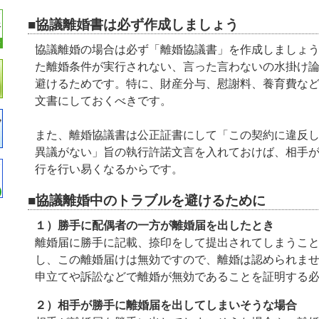
■協議離婚書は必ず作成しましょう
協議離婚の場合は必ず「離婚協議書」を作成しましょ
た離婚条件が実行されない、言った言わないの水掛け
避けるためです。特に、財産分与、慰謝料、養育費な
文書にしておくべきです。
また、離婚協議書は公正証書にして「この契約に違反
異議がない」旨の執行許諾文言を入れておけば、相手
行を行い易くなるからです。
■協議離婚中のトラブルを避けるために
１）勝手に配偶者の一方が離婚届を出したとき
離婚届に勝手に記載、捺印をして提出されてしまうこ
し、この離婚届けは無効ですので、離婚は認められま
申立てや訴訟などで離婚が無効であることを証明する
２）相手が勝手に離婚届を出してしまいそうな場合