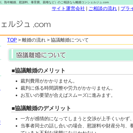
、熟年離婚、慰謝料、養育費、親権など）のご相談なら離婚コンシェルジュ.com
サイト運営会社
|
ご相談の流れ
|
プラ
TOP
> 離婚の流れ > 協議離婚について
■協議離婚のメリット
裁判費用がかかりません。
？
裁判に係る時間調整や労力がかかりません。
お互いの要望が合えばスムーズに進みます。
■協議離婚のデメリット
一方が感情的になってしまうと交渉が上手くいかず
理
当事者同士の話し合いの場合、慰謝料や財産分与、
ていると不利な状態になりかねない。